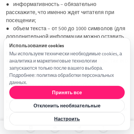
● информативность – обязательно
расскажите, что именно ждет читателя при
посещении;
● объем текста – от 500 до 1000 символов (для
дополнительной информации можно оставить
ссылку на
Использование cookies
подробности);
Мы используем технически необходимые cookies, а
● большой текст разбивайте на абзацы, так его
аналитика и маркетинговые технологии
запускаются только после вашего выбора.
легче читать;
Подробнее:
политика обработки персональных
● нажимайте на кнопку «Подготовить к
данных
.
модерации» – она позволяет убрать лишние
пробелы, заменить дефис на тире и поставить
Принять все
кавычки-«елочки» вместо других, а также
Отклонить необязательные
очистить текст от условного форматирования и
выровнять его по левому краю. Будьте
Настроить
внимательны: из-за технической особенности
висячий дефис (фото-, видеоматериалы)