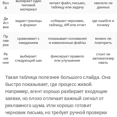
выбирает один
Вхо
читает файл, письмо,
хватило ли
типовой
д
таблицу или задачу
данных
материал
Де
задает границы
собирает черновик,
где ошибся и
йст
и формат
таблицу, diff или отчет
почему
вие
Пр
сравнивает с
показывает основания
можно ли
ове
ожиданием
и измененные файлы
повторить
рка
Ре
стоит ли
выбирает
фиксирует правило
ше
автоматизир
следующий шаг
или улучшение
ние
овать
Такая таблица полезнее большого слайда. Она
быстро показывает, где процесс живой.
Например, агент хорошо разбирает входящие
заявки, но плохо отличает важный сигнал от
рекламного шума. Или хорошо готовит
черновик письма, но требует ручной проверки