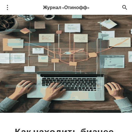
Журнал «Отинофф»