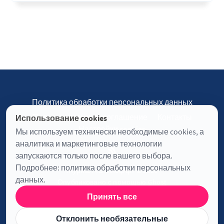
Политика обработки персональных данных
Пользовательское соглашение
Контакты
Использование cookies
Настройки cookies
Мы используем технически необходимые cookies, а
аналитика и маркетинговые технологии
запускаются только после вашего выбора.
Подробнее:
политика обработки персональных
Журнал «Отинофф» © 2026
данных
.
Опубликовано с помощью
Ghost
Принять все
Информация о лицензии JavaScript
Отклонить необязательные