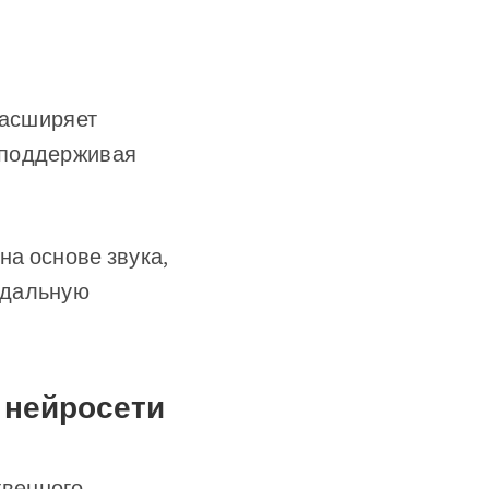
расширяет
 поддерживая
на основе звука,
одальную
 нейросети
твенного