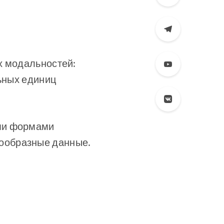
х модальностей:
льных единиц
ми формами
ообразные данные.