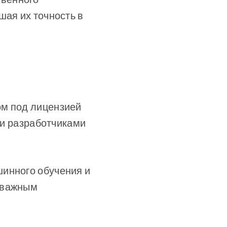
шая их точность в
ом под лицензией
ции разработчиками
шинного обучения и
е важным