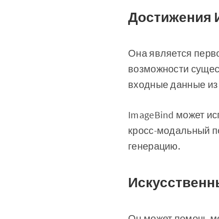
Достижения 
Она является перво
возможности сущес
входные данные из
ImageBind может ис
кросс-модальный п
генерацию.
Искусственны
Он может помочь м