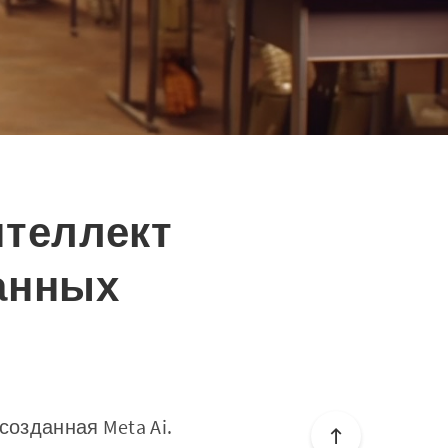
интеллект
анных
созданная Meta Ai.