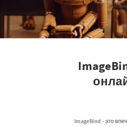
‌‌ImageB
онла
ImageBind - это вп