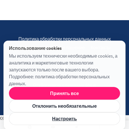
Политика обработки персональных данных
Пользовательское соглашение
Контакты
Использование cookies
Настройки cookies
Мы используем технически необходимые cookies, а
аналитика и маркетинговые технологии
запускаются только после вашего выбора.
Подробнее:
политика обработки персональных
Журнал «Отинофф» © 2026
данных
.
Опубликовано с помощью
Ghost
Принять все
Информация о лицензии JavaScript
Отклонить необязательные
ссс
Настроить