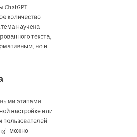
ы ChatGPT
ое количество
стема научена
рованного текста,
ормативным, но и
а
чными этапами
ной настройке или
ям пользователей
ing" можно