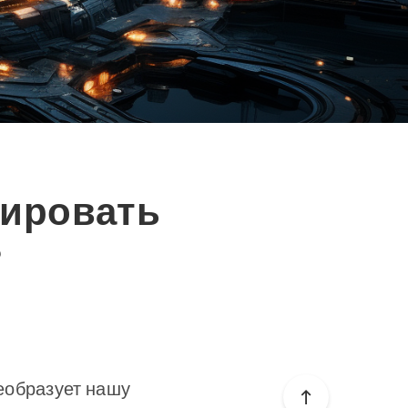
рировать
?
еобразует нашу