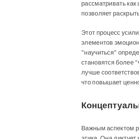
рассматривать как 
позволяет раскрыть
Этот процесс усил
элементов эмоцион
"научиться" опреде
становятся более "
лучше соответство
что повышает ценно
Концептуаль
Важным аспектом р
этика. Она диктует