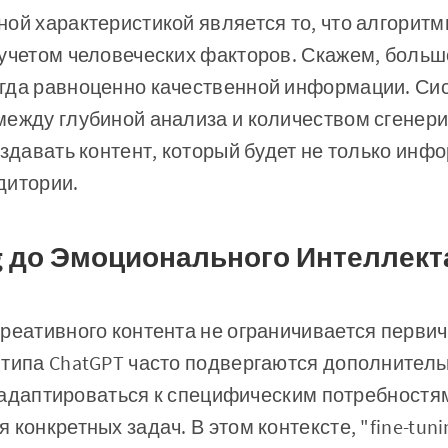
ой характеристикой является то, что алгоритм
 учетом человеческих факторов. Скажем, больш
гда равноценно качественной информации. Си
ежду глубиной анализа и количеством сгенери
оздавать контент, который будет не только инф
дитории.
ng до Эмоционального Интеллект
креативного контента не ограничивается перви
 типа ChatGPT часто подвергаются дополнитель
бы адаптироваться к специфическим потребност
 конкретных задач. В этом контексте, "fine-tun