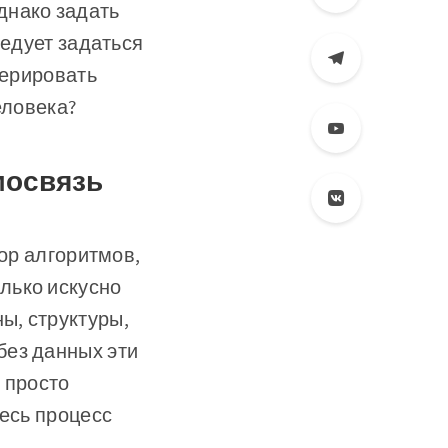
днако задать
ледует задаться
нерировать
еловека?
мосвязь
бор алгоритмов,
лько искусно
ы, структуры,
без данных эти
 просто
весь процесс