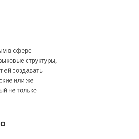
ным в сфере
языковые структуры,
т ей создавать
ские или же
ый не только
во