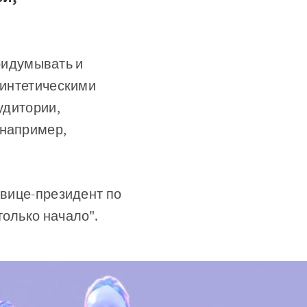
придумывать и
синтетическими
удитории,
 например,
 вице-президент по
только начало".