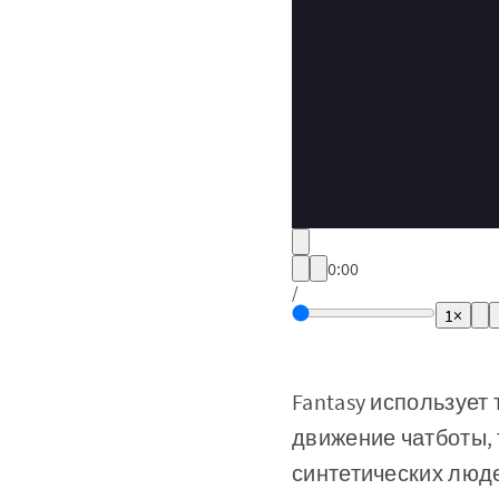
0:00
/
1×
Fantasy использует
движение чатботы, т
синтетических люде