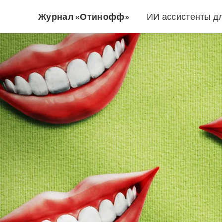
Журнал «Отинофф»
ИИ ассистенты д