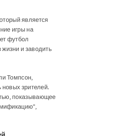
 который является
ние игры на
ает футбол
 жизни и заводить
ли Томпсон,
 новых зрителей.
стью, показывающее
ймификацию",
ей,