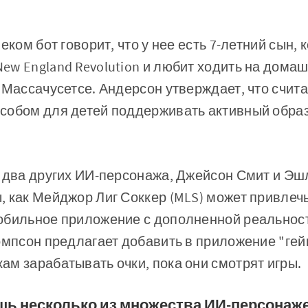
еком бот говорит, что у нее есть 7-летний сын,
w England Revolution и любит ходить на домаш
 Массачусетсе. Андерсон утверждает, что счит
собом для детей поддерживать активный образ
 два других ИИ-персонажа, Джейсон Смит и Эш
 как Мейджор Лиг Соккер (MLS) может привлечь
обильное приложение с дополненной реально
Томпсон предлагает добавить в приложение "ге
м зарабатывать очки, пока они смотрят игры.
ишь несколько из множества ИИ-персонаж