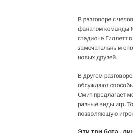
В разговоре с челов
фанатом команды Ne
стадионе Гиллетт в
замечательным спо
новых друзей.
В другом разговоре
обсуждают способы,
Смит предлагает м
разные виды игр. 
позволяющую игрока
Эти три бота - л