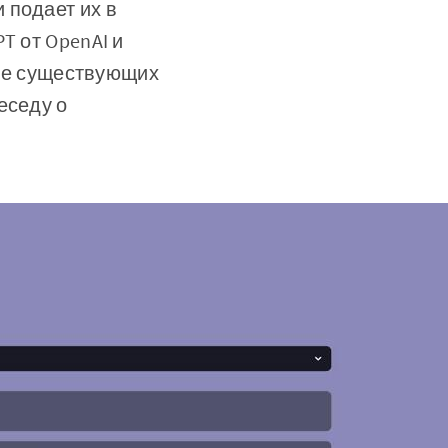
 подает их в
T от OpenAI и
ание существующих
еседу о