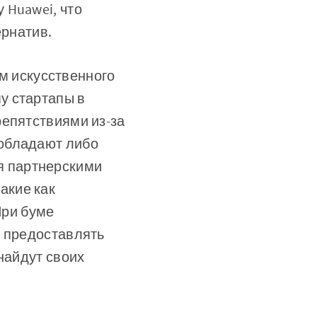
 Huawei, что
ернатив.
м искусственного
у стартапы в
репятствиями из-за
 обладают либо
я партнерскими
акие как
При буме
е предоставлять
найдут своих