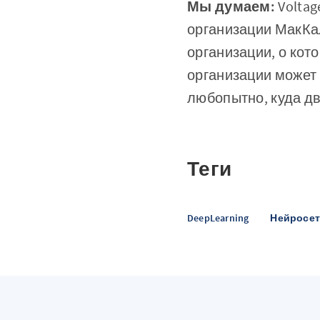
Мы думаем:
Voltag
организации МакКал
организации, о кот
организации может
любопытно, куда дв
Теги
DeepLearning
Нейросе