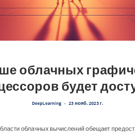
ше облачных графич
цессоров будет дост
DeepLearning
•
23 нояб. 2023 г.
области облачных вычислений обещает предост