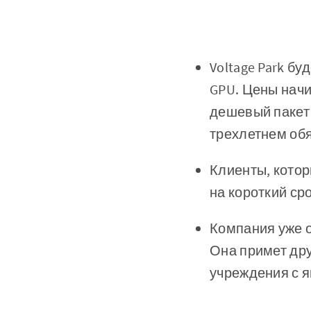
Voltage Park б
GPU. Цены начи
дешевый пакет 
трехлетнем обя
Клиенты, котор
на короткий сро
Компания уже о
Она примет дру
учреждения с я