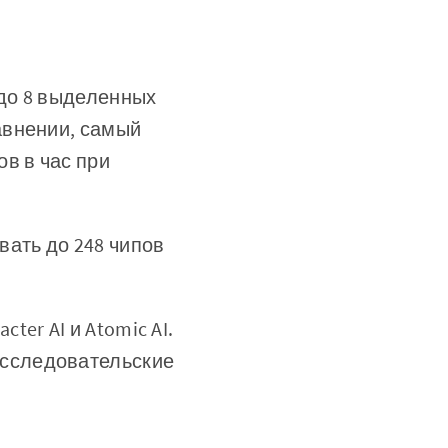
 до 8 выделенных
равнении, самый
в в час при
вать до 248 чипов
er AI и Atomic AI.
исследовательские