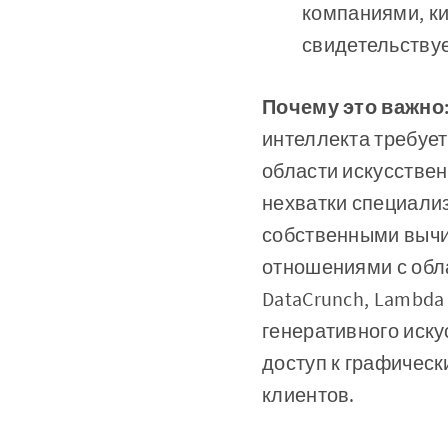
компаниями, кит
свидетельствуе
Почему это важно
интеллекта требуе
области искусствен
нехватки специали
собственными выч
отношениями с обл
DataCrunch, Lambda
генеративного иску
доступ к графическ
клиентов.