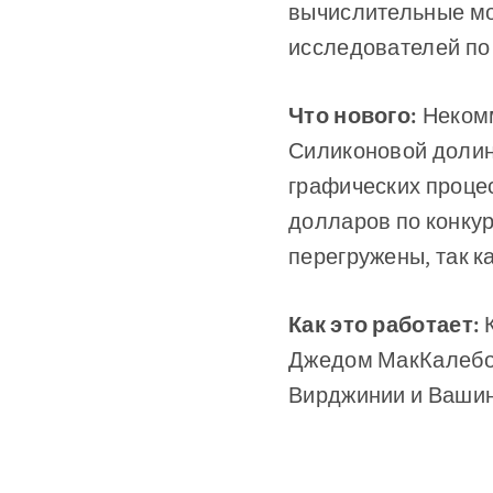
вычислительные мо
исследователей по 
Что нового:
Некомм
Силиконовой долин
графических процес
долларов по конку
перегружены, так к
Как это работает:
Джедом МакКалебом
Вирджинии и Вашин