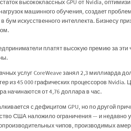
статок высококлассных GPU от Nvidia, оптимиз
нагрузок машинного обучения, создает пробле
в бум искусственного интеллекта. Бизнесу при
ом.
дприниматели платят высокую премию за эти ч
ны.
чных услуг CoreWeave занял 2,3 миллиарда до
тер из 45 000 графических процессоров Nvidia. 
ра начинаются от 4,76 доллара в час.
алкивается с дефицитом GPU, но по другой при
ство США наложило ограничения — и недавно у
опроизводительных чипов, производимых аме