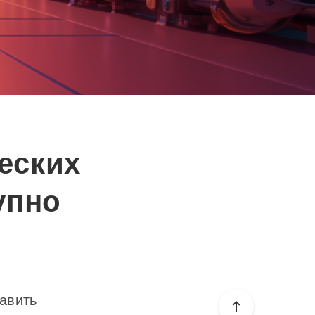
еских
упно
авить