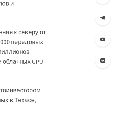
пов и
ная к северу от
 000 передовых
 миллионов
е облачных GPU
тоинвестором
ых в Техасе,