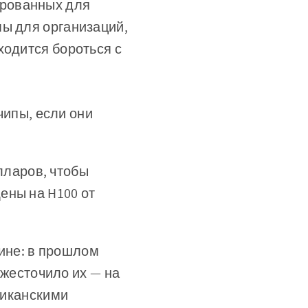
ированных для
мы для организаций,
ходится бороться с
ипы, если они
лларов, чтобы
Цены на H100 от
чине: в прошлом
жесточило их — на
риканскими