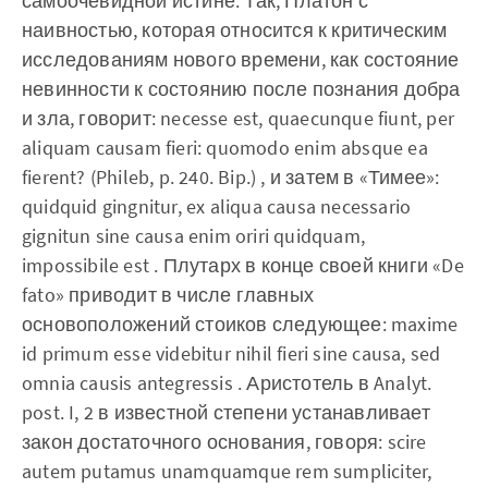
самоочевидной истине. Так, Платон с
наивностью, которая относится к критическим
исследованиям нового времени, как состояние
невинности к состоянию после познания добра
и зла, говорит: necesse est, quaecunque fiunt, per
aliquam causam fieri: quomodo enim absque ea
fierent? (Phileb, p. 240. Bip.) , и затем в «Тимее»:
quidquid gingnitur, ex aliqua causa necessario
gignitun sine causa enim oriri quidquam,
impossibile est . Плутарх в конце своей книги «De
fato» приводит в числе главных
основоположений стоиков следующее: maxime
id primum esse videbitur nihil fieri sine causa, sed
omnia causis antegressis . Аристотель в Analyt.
post. I, 2 в известной степени устанавливает
закон достаточного основания, говоря: scire
autem putamus unamquamque rem sumpliciter,