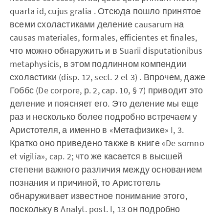
quarta id, cujus gratia . Отсюда пошло принятое
всеми схоластиками деление causarum на
causas materiales, formales, efficientes et finales,
что можно обнаружить и в Suarii disputationibus
metaphysicis, в этом подлинном компендии
схоластики (disp. 12, sect. 2 et 3) . Впрочем, даже
Гоббс (De corpore, р. 2, cap. 10, § 7) приводит это
деление и поясняет его. Это деление мы еще
раз и несколько более подробно встречаем у
Аристотеля, а именно в «Метафизике» I, 3.
Кратко оно приведено также в книге «De somno
et vigilia», cap. 2; что же касается в высшей
степени важного различия между основанием
познания и причиной, то Аристотель
обнаруживает известное понимание этого,
поскольку в Analyt. post. I, 13 он подробно