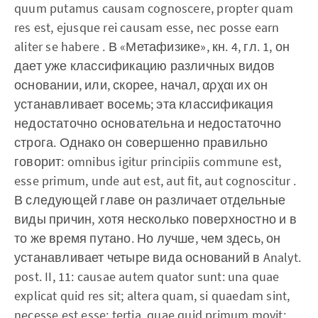
quum putamus causam cognoscere, propter quam
res est, ejusque rei causam esse, nec posse earn
aliter se habere . В «Метафизике», кн. 4, гл. 1, он
дает уже классификацию различных видов
основании, или, скорее, начал, αρχαι их он
устанавливает восемь; эта классификация
недостаточно основательна и недостаточно
строга. Однако он совершенно правильно
говорит: omnibus igitur principiis commune est,
esse primum, unde aut est, aut fit, aut cognoscitur .
В следующей главе он различает отдельные
виды причин, хотя несколько поверхностно и в
то же время путано. Но лучше, чем здесь, он
устанавливает четыре вида оснований в Analyt.
post. II, 11: causae autem quator sunt: una quae
explicat quid res sit; altera quam, si quaedam sint,
necesse est esse; tertia, quae quid primum movit;