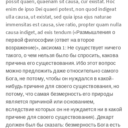
possit quaeri, quaenam sit causa, cur existat. Hoc
enim de ipso Dei quaeri potest, non quod indigeat
ulla causa, ut existat, sed quia ipsa ejus naturae
immensitas est causa, sive ratio, propter quam nulla
causa indiget, ad exis tendum («Размышления о
первой философии (ответ на второе
возражение)», аксиома 1: Не существует ничего
такого, о чем нельзя было бы спросить, какова
причина его существования. Ибо этот вопрос
можно предложить даже относительно самого
Бога, не потому, чтобы он нуждался в какой–
нибудь причине для своего существования, но
потому, что самая безмерность его природы
является причиной или основанием,
вследствие которых он не нуждается ни в какой
причине для своего существования). Декарт
должен был бы сказать: безмерность Бога есть