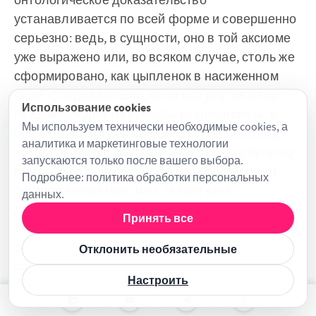
устанавливается по всей форме и совершенно
серьезно: ведь, в сущности, оно в той аксиоме
уже выражено или, во всяком случае, столь же
сформировано, как цыпленок в насиженном
яйце. Следовательно, если все другие вещи
Использование cookies
нуждаются для того, чтобы существовать, в
Мы используем технически необходимые cookies, а
причине, то Богу, возведенному по лестнице
аналитика и маркетинговые технологии
космологического доказательства, достаточно
запускаются только после вашего выбора.
вместо нее заключенной в его собственном
Подробнее:
политика обработки персональных
понятии immensitas, или, гласит само
данных
.
доказательство: in conceptu entis summe perfecti
Принять все
existentia necessaria continetur (в понятии самого
совершенного существа необходимо
Отклонить необязательные
содержится существование (лат.) (Там же,
Настроить
аксиома 10).). Таков, следовательно, тот tour de
passe–passe, для которого стали пользоваться