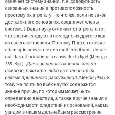
означает систему знаний, т. е. совокупность
связанных знаний в противоположность
простому их агрегату. Но что же, если не закон
достаточного основания, соединяет члены
системы? Ведь науку отличает от агрегата то,
что знания следуют в нем одно из другого как
из своего основания. Поэтому Платон сказал:
etiam opiniones verae non multi pretii sunt, donee
qui illas ratiocinatione a causis ducta liget (Meno, p.
385. Bip.).
Даже истинные мнения стоят
немного, пока кто–либо не соединит их
связью причинного рассуждения (Менон [98а].
К
тому же почти во всех науках содержится
знание причин, по которым может быть
определено действие, а также другие знания о
необходимости следствий из оснований, как мы
увидим в нашем дальнейшем рассмотрении