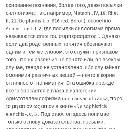
основание познания, более того, даже посылки
силлогизма: так, например, Metaph., IV, 18; Rhet.
II, 21; De plantis I, p. 816 (ed. Berol.), особенно
Analyt. post. I, 2, где посылки силлогизма прямо
называются αιτιαι του συμπερασματος . Однако
если два родственных понятия обозначают
одним и тем же словом, это служит признаком
того, что их различие не понято или, во всяком
случае, твердо не установлено: ибо случайная
омонимия различных вещей — нечто в корне
отличное от понимания. Эта ошибка прежде
всего бросается в глаза в изложении
Аристотелем софизма non causae ut causa, παρα
το μη αιτιον ως αιτιον в книге «De sophisticis
elenchis», с. 5 . Под αιτιον он здесь понимает
только основу доказательства, посылки,