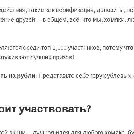
действия, такие как верификация, депозиты, пе
ение друзей — в общем, всё, что мы, хомяки, л
ляются среди топ-1,000 участников, потому чт
служивают лучших призов!
ть на рубли:
Представьте себе гору рублевых 
оит участвовать?
той акции — лучшая идея для любого хомяка, бу