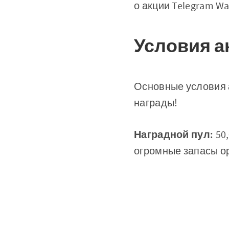
о акции Telegram W
Условия а
Основные условия а
награды!
Наградной пул:
50,
огромные запасы ор