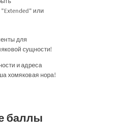
быть
"Extended" или
менты для
мяковой сущности!
ности и адреса
аша хомяковая нора!
е баллы