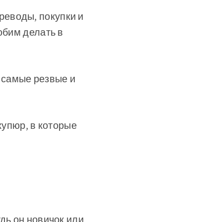
реводы, покупки и
юбим делать в
о самые резвые и
купюр, в которые
дь он новичок или