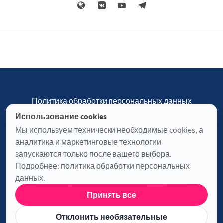
Политика обработки персональных данных
Пользовательское соглашение
Контакты
Использование cookies
Настройки cookies
Мы используем технически необходимые cookies, а
аналитика и маркетинговые технологии
запускаются только после вашего выбора.
Подробнее:
политика обработки персональных
Журнал «Отинофф» © 2026
данных
.
Опубликовано с помощью
Ghost
Принять все
Информация о лицензии JavaScript
Отклонить необязательные