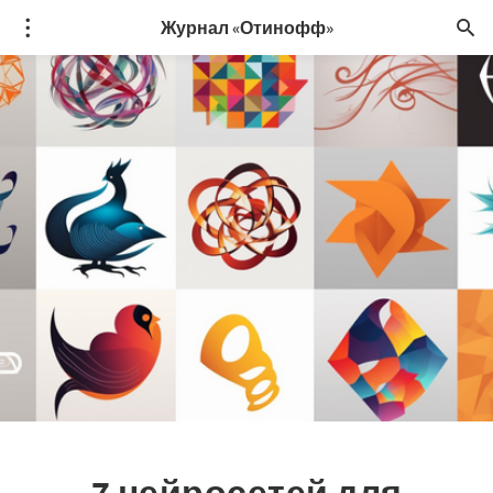
Журнал «Отинофф»