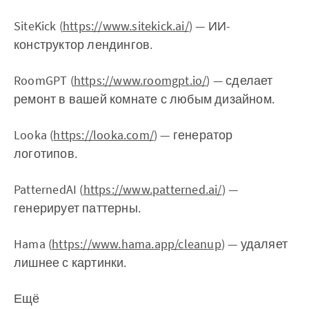
SiteKick (
https://www.sitekick.ai/
) — ИИ-
конструктор лендингов.‌‌
RoomGPT (
https://www.roomgpt.io/
) — сделает
ремонт в вашей комнате с любым дизайном.‌‌
Looka (
https://looka.com/
) — генератор
логотипов.‌‌
PatternedAI (
https://www.patterned.ai/
) —
генерирует паттерны.‌‌
Hama (
https://www.hama.app/cleanup
) — удаляет
лишнее с картинки.
Ещё