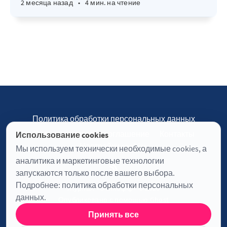
2 месяца назад
•
4 мин. на чтение
Политика обработки персональных данных
Пользовательское соглашение
Контакты
Использование cookies
Настройки cookies
Мы используем технически необходимые cookies, а
аналитика и маркетинговые технологии
запускаются только после вашего выбора.
Подробнее:
политика обработки персональных
Журнал «Отинофф» © 2026
данных
.
Опубликовано с помощью
Ghost
Принять все
Информация о лицензии JavaScript