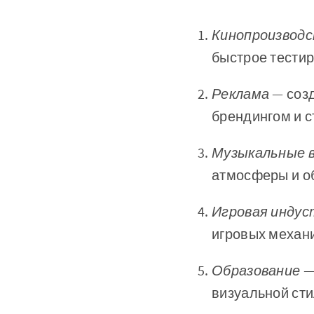
Кинопроизвод
быстрое тести
Реклама
— соз
брендингом и 
Музыкальные 
атмосферы и о
Игровая индус
игровых механ
Образование
—
визуальной ст