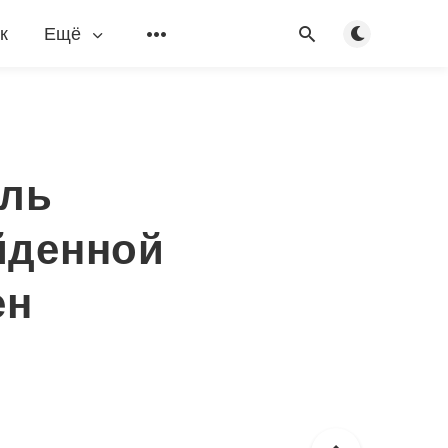
Переключить
к
Ещё
оль
йденной
ен