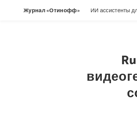
Журнал «Отинофф»
ИИ ассистенты д
Ru
видеог
с