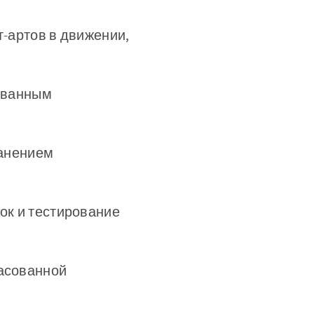
-артов в движении,
ованным
ранением
ок и тестирование
асованной