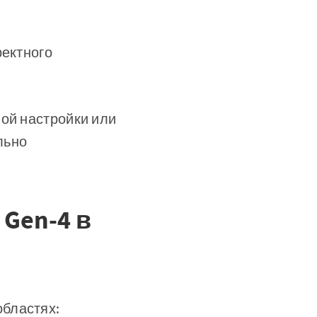
ектного
ной настройки или
льно
Gen-4 в
бластях: