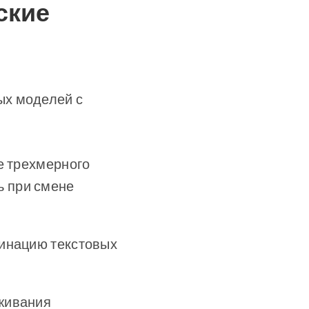
ские
ых моделей с
е трехмерного
ь при смене
инацию текстовых
живания