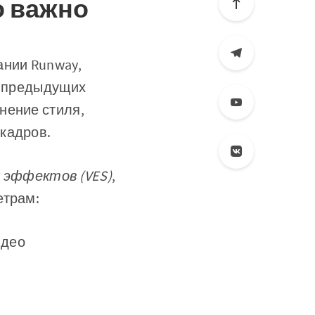
о важно
ании Runway,
и предыдущих
нение стиля,
кадров.
 эффектов (VES)
,
етрам:
идео