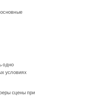
 основные
ь одно
ых условиях
феры сцены при