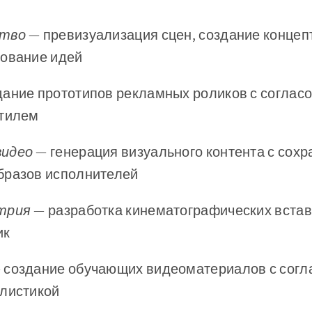
ство
— превизуализация сцен, создание концепт
рование идей
дание прототипов рекламных роликов с соглас
стилем
видео
— генерация визуального контента с сох
бразов исполнителей
трия
— разработка кинематографических встав
ик
 создание обучающих видеоматериалов с согл
илистикой