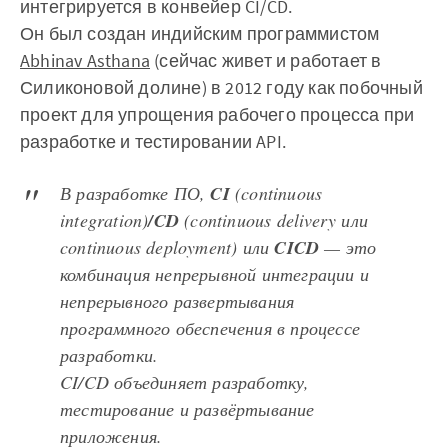
интегрируется в конвейер CI/CD.
Он был создан индийским программистом
Abhinav Asthana
(сейчас живет и работает в
Силиконовой долине) в 2012 году как побочный
проект для упрощения рабочего процесса при
разработке и тестировании API.
В разработке ПО,
CI
(
continuous
integration
)
/CD
(
continuous delivery
или
continuous deployment
) или
CICD
— это
комбинация непрерывной интеграции и
непрерывного развертывания
программного обеспечения в процессе
разработки.
CI/CD объединяет разработку,
тестирование и развёртывание
приложения.