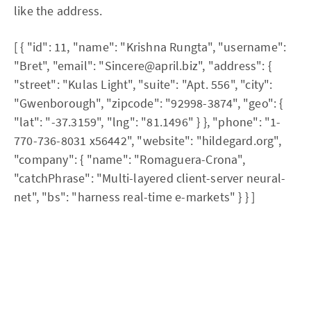
like the address.
[ { "id": 11, "name": "Krishna Rungta", "username":
"Bret", "email": "Sincere@april.biz", "address": {
"street": "Kulas Light", "suite": "Apt. 556", "city":
"Gwenborough", "zipcode": "92998-3874", "geo": {
"lat": "-37.3159", "lng": "81.1496" } }, "phone": "1-
770-736-8031 x56442", "website": "hildegard.org",
"company": { "name": "Romaguera-Crona",
"catchPhrase": "Multi-layered client-server neural-
net", "bs": "harness real-time e-markets" } } ]