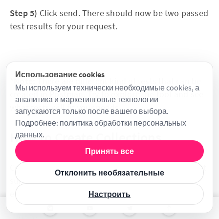
Step 5)
Click send. There should now be two passed
test results for your request.
Использование cookies
*Note:
There are different kind of tests that can be
Мы используем технически необходимые cookies, а
created in Postman. Try to explore the tool and see
аналитика и маркетинговые технологии
what tests will fit your needs.
запускаются только после вашего выбора.
Подробнее:
политика обработки персональных
How to Create Collections
данных
.
Принять все
Collections play an important role in organizing test
Отклонить необязательные
suites. It can be imported and exported making it
easy to share collections amongst the team. In this
Настроить
tutorial, we will learn how to create and execute a