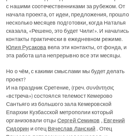
с нашими соотечественниками за рубежом. От
начала проекта, от идеи, предложения, прошло
несколько месяцев подготовки, когда Наталья
сказала, «Решено, это будет Чили!». И начались
контакты практически в ежедневном режиме.
Юлия Русакова
вела эти контакты, от фонда, и
эта работа шла непрерывно все эти месяцы.
Но о чём, с какими смыслами мы будет делать
проект?
И на праздник Сретение, (греч. συνάντησις
«встреча») состоялся телемост Кемерово
Сантьяго из большого зала Кемеровской
Епархии Кузбасской метрополии который
организовали отцы
Сергей Семиков
,
Евгений
Сидорин
и отец
Вячеслав Ланский
. Отец